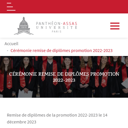
Logo
Aller au contenu principal
FIL D'ARIANE
Accueil
Cérémonie remise de diplômes promotion 2022-2023
CÉRÉMONIE REMISE DE DIPLÔMES PROMOTION
2022-2023
Remise de diplômes de la promotion 2022-2023 le 14
décembre 2023