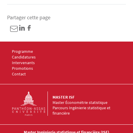
Contenu
Partager cette page
Menu Footer Master ISF 1
Programme
Menu Footer Master ISF 2
Candidatures
Menu Footer Master ISF 3
Intervenants
Menu Footer Master ISF 4
Promotions
Menu Footer Master ISF 5
Contact
MASTER ISF
Master Économétrie statistique
Parcours Ingénierie statistique et
financière
Master Ingénierie statistique et financière (ISF)