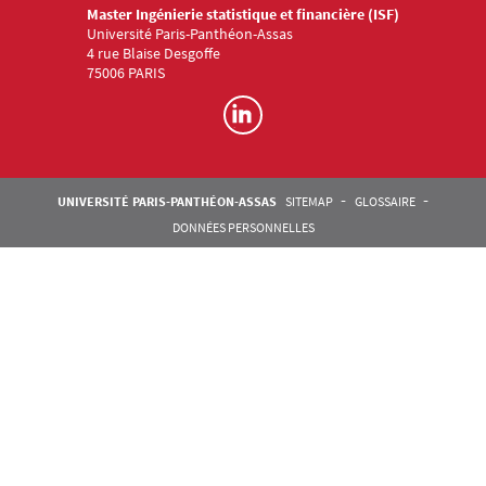
Master Ingénierie statistique et financière (ISF)
Université Paris-Panthéon-Assas
4 rue Blaise Desgoffe
75006 PARIS
Menu RS Master ISF
Pied de page Assas
UNIVERSITÉ PARIS-PANTHÉON-ASSAS
SITEMAP
GLOSSAIRE
DONNÉES PERSONNELLES