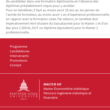
de candidater dans une formation diplômante en l'absence des
diplômes préalablement requis pour y accéder.
Pour en bénéficier, il faut au moins avoir 26 ans au 1er janvier de
l'année de formation, au moins avoir 1 an d'expérience professionnelle
en rapport avec la formation visée. Par ailleurs, le candidat doit
impérativement être titulaire du baccalauréat pour le Master 1 et d'un
Bac plus 2 (DEUG, DUT ou diplôme équivalent) pour le Master 2
professionnelle.
Menu Footer Master ISF 1
Programme
Menu Footer Master ISF 2
Candidatures
Menu Footer Master ISF 3
Intervenants
Menu Footer Master ISF 4
Promotions
Menu Footer Master ISF 5
Contact
MASTER ISF
Master Économétrie statistique
Parcours Ingénierie statistique et
financière