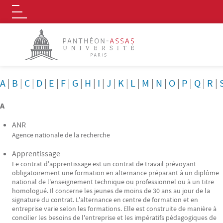
Logo
Aller au contenu principal
A
|
B
|
C
|
D
|
E
|
F
|
G
|
H
|
I
|
J
|
K
|
L
|
M
|
N
|
O
|
P
|
Q
|
R
|
A
ANR
Agence nationale de la recherche
Apprentissage
Le contrat d'apprentissage est un contrat de travail prévoyant
obligatoirement une formation en alternance préparant à un diplôme
national de l'enseignement technique ou professionnel ou à un titre
homologué. Il concerne les jeunes de moins de 30 ans au jour de la
signature du contrat. L'alternance en centre de formation et en
entreprise varie selon les formations. Elle est construite de manière à
concilier les besoins de l'entreprise et les impératifs pédagogiques de