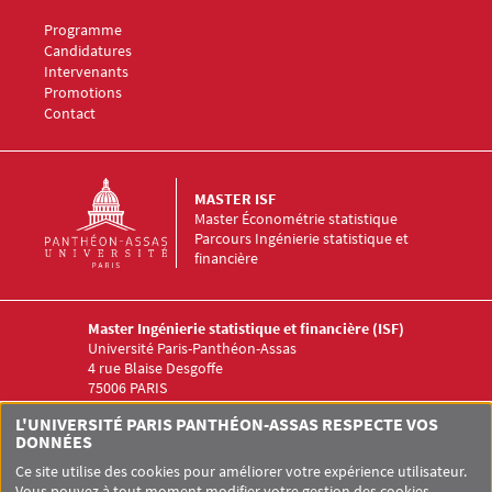
Menu Footer Master ISF 1
Programme
Menu Footer Master ISF 2
Candidatures
Menu Footer Master ISF 3
Intervenants
Menu Footer Master ISF 4
Promotions
Menu Footer Master ISF 5
Contact
MASTER ISF
Master Économétrie statistique
Parcours Ingénierie statistique et
financière
Master Ingénierie statistique et financière (ISF)
Université Paris-Panthéon-Assas
4 rue Blaise Desgoffe
75006 PARIS
Menu RS Master ISF
L'UNIVERSITÉ PARIS PANTHÉON-ASSAS RESPECTE VOS
DONNÉES
Ce site utilise des cookies pour améliorer votre expérience utilisateur.
Vous pouvez à tout moment modifier votre gestion des cookies.