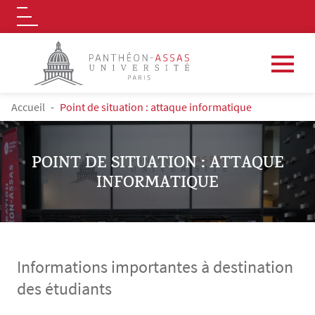
Logo
Aller au contenu principal
FIL D'ARIANE
Accueil
Point de situation : attaque informatique
POINT DE SITUATION : ATTAQUE
INFORMATIQUE
Informations importantes à destination
des étudiants