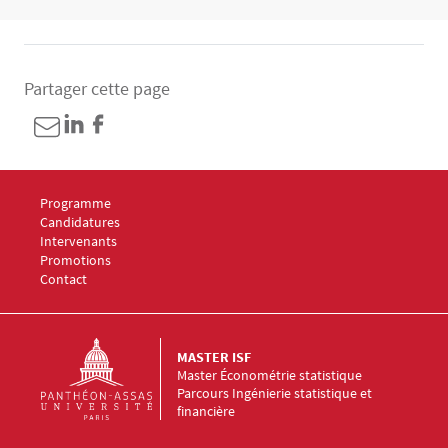
Partager cette page
Menu Footer Master ISF 1
Programme
Menu Footer Master ISF 2
Candidatures
Menu Footer Master ISF 3
Intervenants
Menu Footer Master ISF 4
Promotions
Menu Footer Master ISF 5
Contact
MASTER ISF
Master Économétrie statistique
Parcours Ingénierie statistique et
financière