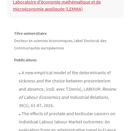
Structure(s) de rattachement
Laboratoire d'économie mathématique et de
microéconomie appliquée (LEMMA)
Contenu
Texte
Titre universitaire
Docteur ès sciences économiques, label Doctorat des
Communautés européennes
Publications
A new empirical model of the determinants of
sickness and the choice between presenteeism
and absence, (coll. avec T.Denis), LABOUR:
Review
of Labour Economics and Industrial Relations
,
39(1), 61-87, 2025.
The effects of prostate and testicular cancers on
individual Labour labour Market outcomes: An
evaluation from an administrative panel in France