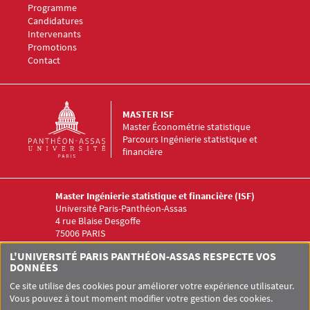
Menu Footer Master ISF 1
Programme
Menu Footer Master ISF 2
Candidatures
Menu Footer Master ISF 3
Intervenants
Menu Footer Master ISF 4
Promotions
Menu Footer Master ISF 5
Contact
MASTER ISF
Master Économétrie statistique
Parcours Ingénierie statistique et
financière
Master Ingénierie statistique et financière (ISF)
Université Paris-Panthéon-Assas
4 rue Blaise Desgoffe
75006 PARIS
Menu RS Master ISF
L'UNIVERSITÉ PARIS PANTHÉON-ASSAS RESPECTE VOS
DONNÉES
Ce site utilise des cookies pour améliorer votre expérience utilisateur.
Vous pouvez à tout moment modifier votre gestion des cookies.