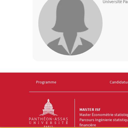
Université P
Contenu
Programme
Candidatu
Menu Footer Master ISF 1
Menu Foot
MASTER ISF
Master Économétrie statisti
Parcours Ingénierie statistiq
financière