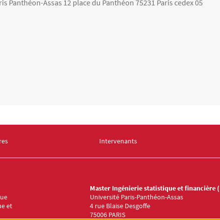
aris Panthéon-Assas 12 place du Panthéon 75231 Paris cedex 05
res
Intervenants
er Master ISF 2
Menu Footer Master ISF 3
Master Ingénierie statistique et financière (
que
Université Paris-Panthéon-Assas
ue et
4 rue Blaise Desgoffe
75006 PARIS