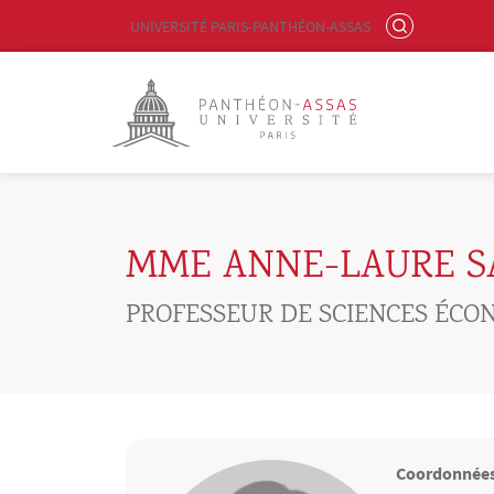
Menu liste site Custom EN
RECHERCHER
UNIVERSITÉ PARIS-PANTHÉON-ASSAS
Logo
Aller au contenu principal
MME ANNE-LAURE 
PROFESSEUR DE SCIENCES ÉCO
Coordonnée