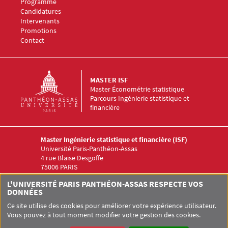
Menu Footer Master ISF 1
Programme
Menu Footer Master ISF 2
Candidatures
Menu Footer Master ISF 3
Intervenants
Menu Footer Master ISF 4
Promotions
Menu Footer Master ISF 5
Contact
MASTER ISF
Master Économétrie statistique
Parcours Ingénierie statistique et
financière
Master Ingénierie statistique et financière (ISF)
Université Paris-Panthéon-Assas
4 rue Blaise Desgoffe
75006 PARIS
Menu RS Master ISF
L'UNIVERSITÉ PARIS PANTHÉON-ASSAS RESPECTE VOS
DONNÉES
Ce site utilise des cookies pour améliorer votre expérience utilisateur.
Vous pouvez à tout moment modifier votre gestion des cookies.
Pied de page Assas
UNIVERSITÉ PARIS-PANTHÉON-ASSAS
SITEMAP
GLOSSAIRE