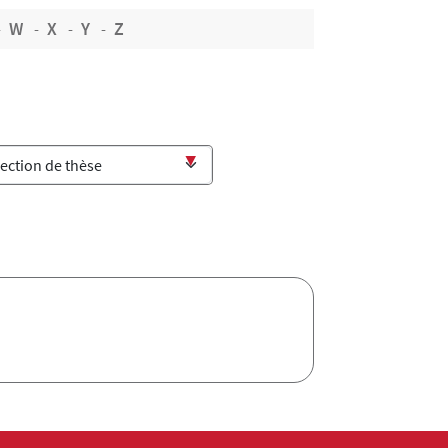
W
X
Y
Z