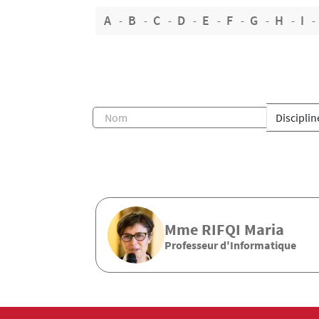
A
B
C
D
E
F
G
H
I
Mme
RIFQI
Maria
Professeur d'Informatique