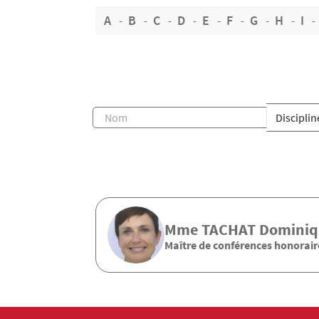
A
B
C
D
E
F
G
H
I
Mme
TACHAT
Dominiq
Maître de conférences honorair