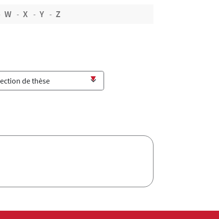
W
X
Y
Z