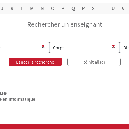
J
K
L
M
N
O
P
Q
R
S
T
U
V
Rechercher un enseignant
ue
e en Informatique